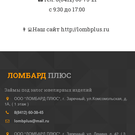
с 9:30 до 17:00
⠀
👨‍💻Наш сайт http://lombplus.ru⠀
ЛОМБАРД
ПЛЮС
Займы под залог ювелирных изделий
ООО "ЛОМБАРД ПЛЮС"
,
г. Заречный
,
ул.Комсомольская, д.
1А
,
( 1 этаж )
8(8412)
60-38-45
lombplus@mail.ru
ООО "ЛОМБАРД ПЛЮС"
,
г. Заречный
,
ул. Ленина, д. 42
,
( 3